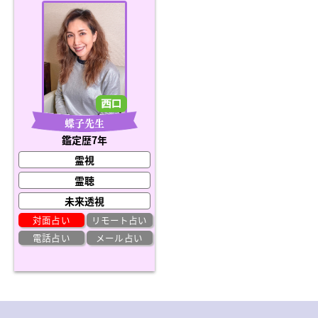
蝶子先生
鑑定歴7年
霊視
霊聴
未来透視
対面占い
リモート占い
電話占い
メール占い