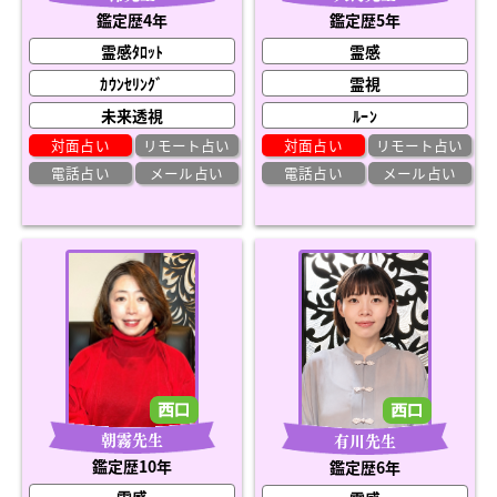
鑑定歴4年
鑑定歴5年
霊感ﾀﾛｯﾄ
霊感
ｶｳﾝｾﾘﾝｸﾞ
霊視
未来透視
ﾙｰﾝ
対面占い
リモート占い
対面占い
リモート占い
電話占い
メール占い
電話占い
メール占い
朝霧先生
有川先生
鑑定歴10年
鑑定歴6年