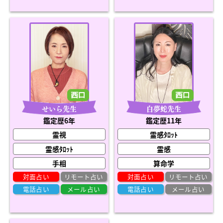
せいら先生
白夢蛇先生
鑑定歴6年
鑑定歴11年
霊視
霊感ﾀﾛｯﾄ
霊感ﾀﾛｯﾄ
霊感
手相
算命学
対面占い
リモート占い
対面占い
リモート占い
電話占い
メール占い
電話占い
メール占い