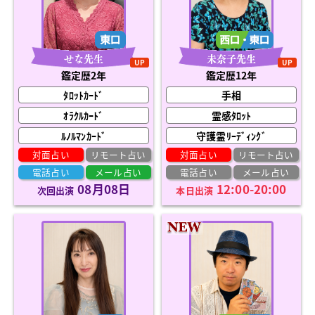
未奈子先生
せな先生
UP
UP
鑑定歴12年
鑑定歴2年
手相
ﾀﾛｯﾄｶｰﾄﾞ
霊感ﾀﾛｯﾄ
ｵﾗｸﾙｶｰﾄﾞ
守護霊ﾘｰﾃﾞｨﾝｸﾞ
ﾙﾉﾙﾏﾝｶｰﾄﾞ
対面占い
リモート占い
対面占い
リモート占い
電話占い
メール占い
電話占い
メール占い
12:00-20:00
08月08日
本日出演
次回出演