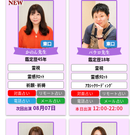
かのん先生
パウロ先生
鑑定歴45年
鑑定歴18年
霊視
霊視
霊感ﾀﾛｯﾄ
霊感ﾀﾛｯﾄ
祈願･祈祷
ｱｶｼｯｸﾘｰﾃﾞｨﾝｸﾞ
対面占い
リモート占い
対面占い
リモート占い
電話占い
メール占い
電話占い
メール占い
08月07日
12:00-22:00
次回出演
本日出演