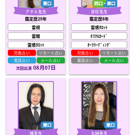
アリス先生
青灯先生
鑑定歴29年
鑑定歴8年
霊視
霊感ﾀﾛｯﾄ
霊聴
ｵﾗｸﾙｶｰﾄﾞ
霊感ﾀﾛｯﾄ
ｵｰﾗﾘｰﾃﾞｨﾝｸﾞ
対面占い
リモート占い
対面占い
リモート占い
電話占い
メール占い
電話占い
メール占い
08月07日
次回出演
澪先生
大河先生