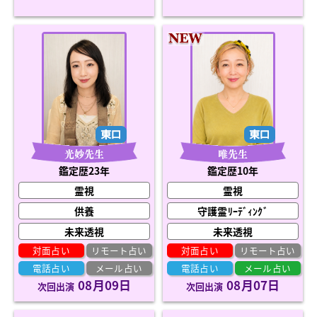
光妙先生
唯先生
鑑定歴23年
鑑定歴10年
霊視
霊視
供養
守護霊ﾘｰﾃﾞｨﾝｸﾞ
未来透視
未来透視
対面占い
リモート占い
対面占い
リモート占い
電話占い
メール占い
電話占い
メール占い
08月09日
08月07日
次回出演
次回出演