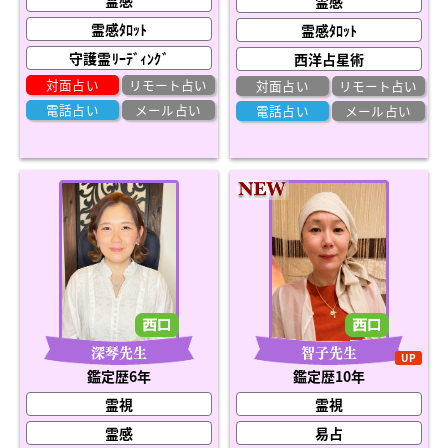
霊感
霊感
霊感ﾀﾛｯﾄ
霊感ﾀﾛｯﾄ
守護霊ﾘｰﾃﾞｨﾝｸﾞ
西洋占星術
対面占い
リモート占い
対面占い
リモート占い
電話占い
メール占い
電話占い
メール占い
深琴先生
智子先生
UP
鑑定歴6年
鑑定歴10年
霊視
霊視
霊感
易占