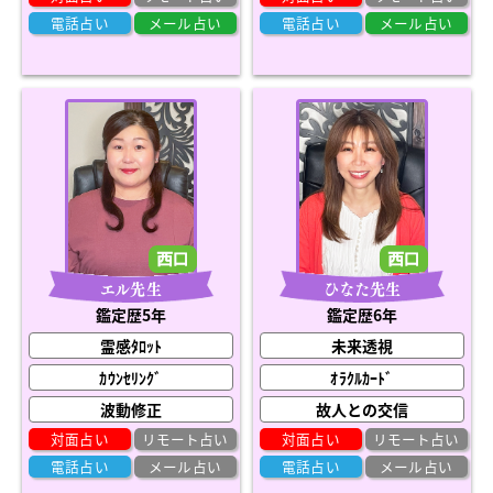
電話占い
メール占い
電話占い
メール占い
エル先生
ひなた先生
鑑定歴5年
鑑定歴6年
霊感ﾀﾛｯﾄ
未来透視
ｶｳﾝｾﾘﾝｸﾞ
ｵﾗｸﾙｶｰﾄﾞ
波動修正
故人との交信
対面占い
リモート占い
対面占い
リモート占い
電話占い
メール占い
電話占い
メール占い