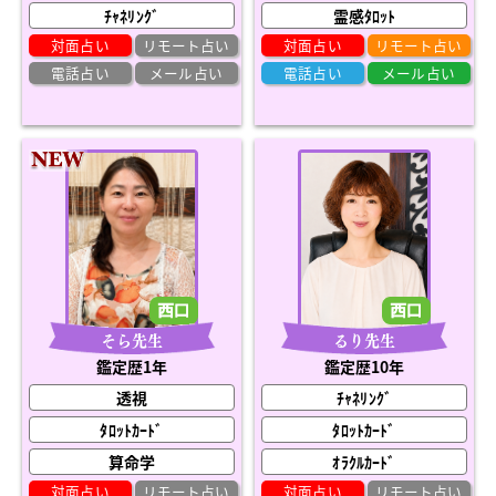
ﾁｬﾈﾘﾝｸﾞ
霊感ﾀﾛｯﾄ
対面占い
リモート占い
対面占い
リモート占い
電話占い
メール占い
電話占い
メール占い
るり先生
そら先生
鑑定歴10年
鑑定歴1年
ﾁｬﾈﾘﾝｸﾞ
透視
ﾀﾛｯﾄｶｰﾄﾞ
ﾀﾛｯﾄｶｰﾄﾞ
ｵﾗｸﾙｶｰﾄﾞ
算命学
対面占い
リモート占い
対面占い
リモート占い