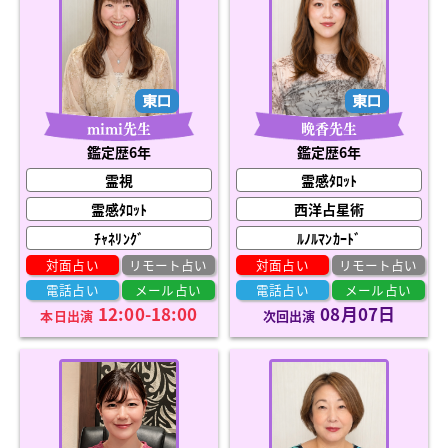
mimi先生
晩香先生
鑑定歴6年
鑑定歴6年
霊視
霊感ﾀﾛｯﾄ
霊感ﾀﾛｯﾄ
西洋占星術
ﾁｬﾈﾘﾝｸﾞ
ﾙﾉﾙﾏﾝｶｰﾄﾞ
対面占い
リモート占い
対面占い
リモート占い
電話占い
メール占い
電話占い
メール占い
12:00-18:00
08月07日
本日出演
次回出演