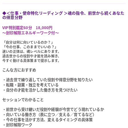
◆＜仕事・使命特化リーディング ＞魂の指令、前世から続くあなた
の得意分野
VIP特別鑑定60分 18,000円
～封印解除エネルギーワーク付～
「自分は何に向いているのか？」
「今の仕事、このままでいいの？」
迷いの正体は、魂レベルにあります。
過去世からの役割や才能を読み解き、
今すぐ動ける具体策まで提示します。
こんな方におすすめ
・過去世で繰り返していた役割や得意分野を知りたい
・転職・副業・独立を考えている
・自分の才能を活かした働き方を見つけたい
セッションでわかること
・前世から受け継いだ役割や経験が今世でどう現れているか
・向いている働き方（表に立つ／支える／育てるなど）
・今の仕事を活かす方法、変えるタイミングの具体策
・封印解除ワーク