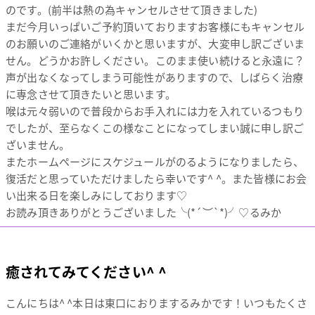
のです。(前半は熱の為キャンセルさせて頂きました)
まだ今月いっぱいご予約頂いておりますお客様にもキャンセル
のお願いのご連絡がいくかと思いますが、大変申し訳ございま
せん。どうかお許しください。このまま使い続けると永遠に？
声が出なくなってしまう可能性がありますので、しばらく治療
に専念させて頂きたいと思います。
喉は元々弱いので普段からお手入れには力を入れているつもり
でしたが、至らなくこの様なことになってしまい誠に申し訳ご
ざいません。
またホームページにスケジュールがのるようになりましたら、
復活だと思っていただけましたら幸いです^ ^。また皆様にお会
い出来る日を楽しみにしております♡
お読み頂きありがとうございました╰(*´︶`*)╯♡るみか
癒されてみてください^ ^
こんにちは^ ^本日は東口におりまするみかです！いつもたくさ