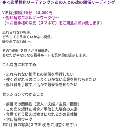
◆＜恋愛特化リーディング＞あの人との魂の関係リーディング
VIP特別鑑定60分 18,000円
～封印解除エネルギーワーク付～
（※お相手様の写真（スマホ可）をご用意お願い致します）
忘れられない相手、
どうしてもうまくいかない関係、
繰り返す腐れ縁…。
その“理由”を前世から紐解き、
あなたが幸せになる最善ルートを具体的に提示します。
こんな方におすすめ
・忘れられない相手との関係を整理したい
・強く惹かれるのにうまくいかない恋愛を終わらせたい
・腐れ縁を手放す／活かす最善策を知りたい
セッションでわかること
・前世での関係性（恋人／夫婦／主従／因縁）
・この恋を続けた場合／手放した場合の未来
・今世でどう扱えば幸せになれるかの具体策
・封印解除ワーク
お相手様の写真(スマホ可)をご用意ください