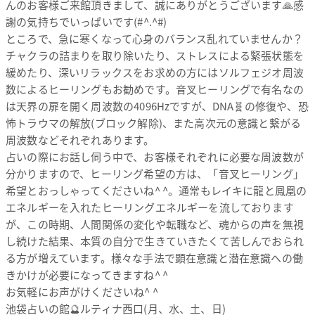
んのお客様ご来館頂きまして、誠にありがとうございます🙏感
謝の気持ちでいっぱいです(#^.^#)
ところで、急に寒くなって心身のバランス乱れていませんか？
チャクラの詰まりを取り除いたり、ストレスによる緊張状態を
緩めたり、深いリラックスをお求めの方にはソルフェジオ周波
数によるヒーリングもお勧めです。音叉ヒーリングで有名なの
は天界の扉を開く周波数の4096Hzですが、DNA🧬の修復や、恐
怖トラウマの解放(ブロック解除)、また高次元の意識と繋がる
周波数などそれぞれあります。
占いの際にお話し伺う中で、お客様それぞれに必要な周波数が
分かりますので、ヒーリング希望の方は、「音叉ヒーリング」
希望とおっしゃってくださいね^ ^。通常もレイキに龍と鳳凰の
エネルギーを入れたヒーリングエネルギーを流しております
が、この時期、人間関係の変化や転職など、魂からの声を無視
し続けた結果、本質の自分で生きていきたくて苦しんでおられ
る方が増えています。様々な手法で顕在意識と潜在意識への働
きかけが必要になってきますね^ ^
お気軽にお声がけくださいね^ ^
池袋占いの館🔮ルティナ西口(月、水、土、日)