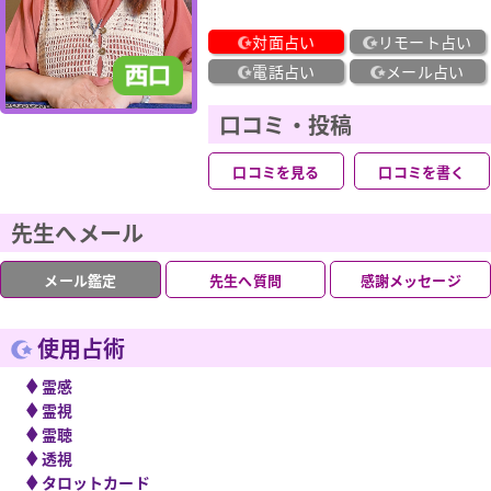
対面占い
リモート占い
電話占い
メール占い
口コミ・投稿
口コミを見る
口コミを書く
先生へメール
メール鑑定
先生へ質問
感謝メッセージ
使用占術
◆
霊感
◆
霊視
◆
霊聴
◆
透視
◆
タロットカード