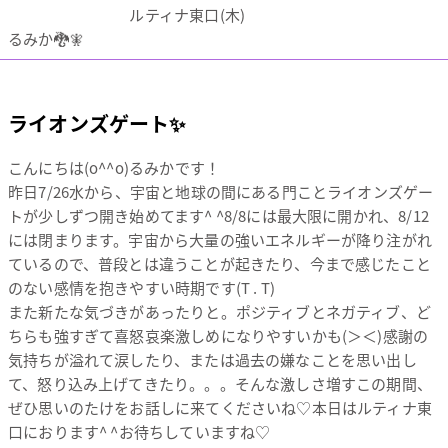
ルティナ東口(木)
るみか🐉🧚
ライオンズゲート✨
こんにちは(o^^o)るみかです！
昨日7/26水から、宇宙と地球の間にある門ことライオンズゲー
トが少しずつ開き始めてます^ ^8/8には最大限に開かれ、8/12
には閉まります。宇宙から大量の強いエネルギーが降り注がれ
ているので、普段とは違うことが起きたり、今まで感じたこと
のない感情を抱きやすい時期です(T . T)
また新たな気づきがあったりと。ポジティブとネガティブ、ど
ちらも強すぎて喜怒哀楽激しめになりやすいかも(＞＜)感謝の
気持ちが溢れて涙したり、または過去の嫌なことを思い出し
て、怒り込み上げてきたり。。。そんな激しさ増すこの期間、
ぜひ思いのたけをお話しに来てくださいね♡本日はルティナ東
口におります^ ^お待ちしていますね♡