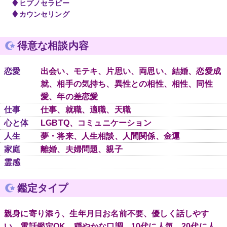
◆
ヒプノセラピー
◆
カウンセリング
得意な相談内容
恋愛
出会い、モテキ、片思い、両思い、結婚、恋愛成
就、相手の気持ち、異性との相性、相性、同性
愛、年の差恋愛
仕事
仕事、就職、適職、天職
心と体
LGBTQ、コミュニケーション
人生
夢・将来、人生相談、人間関係、金運
家庭
離婚、夫婦問題、親子
霊感
鑑定タイプ
親身に寄り添う、生年月日お名前不要、優しく話しやす
い、電話鑑定OK、穏やかな口調、10代に人気、20代に人