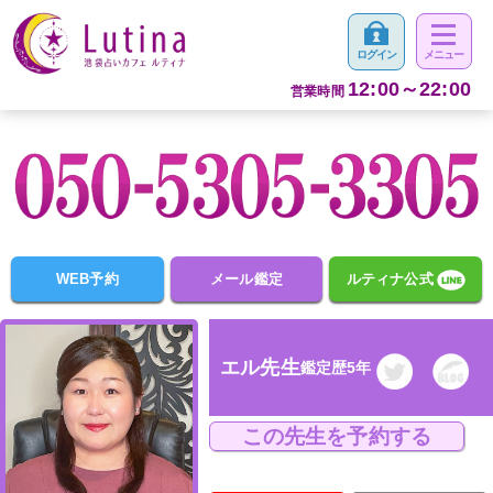
12:00～22:00
営業時間
WEB予約
メール鑑定
ルティナ公式
エル先生
鑑定歴5年
この先生を予約する