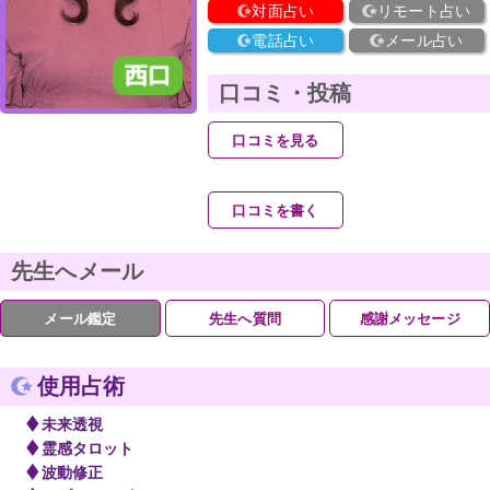
対面占い
リモート占い
電話占い
メール占い
口コミ・投稿
口コミを見る
口コミを書く
先生へメール
メール鑑定
先生へ質問
感謝メッセージ
使用占術
◆
未来透視
◆
霊感タロット
◆
波動修正