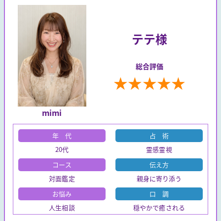
テテ様
総合評価
★
★
★
★
★
mimi
年 代
占 術
20代
霊感霊視
コース
伝え方
対面鑑定
親身に寄り添う
お悩み
口 調
人生相談
穏やかで癒される