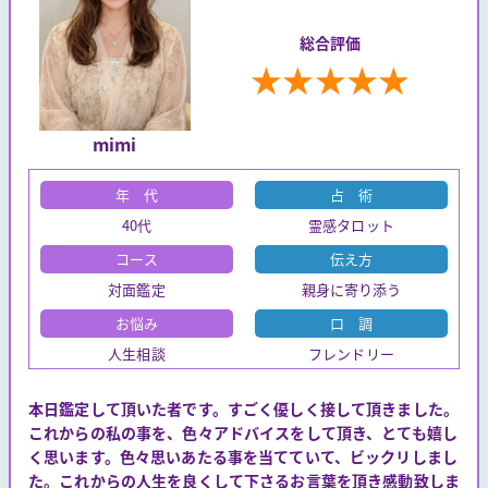
総合評価
★
★
★
★
★
mimi
年 代
占 術
40代
霊感タロット
コース
伝え方
対面鑑定
親身に寄り添う
お悩み
口 調
人生相談
フレンドリー
本日鑑定して頂いた者です。すごく優しく接して頂きました。
これからの私の事を、色々アドバイスをして頂き、とても嬉し
く思います。色々思いあたる事を当てていて、ビックリしまし
た。これからの人生を良くして下さるお言葉を頂き感動致しま