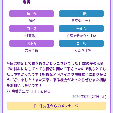
晩香
年 代
占 術
20代
霊感タロット
コース
伝え方
対面鑑定
的確で分かりやすい
お悩み
口 調
恋愛全般
ゆったり丁寧
今回は鑑定して頂きありがとうございました！ 歳の差の恋愛
での悩みに対してとても親切に聞いて下さったので私もとても
話しやすかったです！明確なアドバイスや解説本当にありがと
うございました！また東京に来る機会があったらぜひまた相談
をお願いしたいです！
>> 晩香先生の口コミを見る
2026年02月27日 (金)
先生からのメッセージ