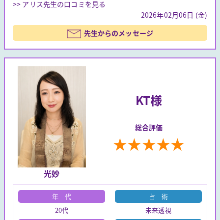
>> アリス先生の口コミを見る
2026年02月06日 (金)
先生からのメッセージ
KT様
総合評価
★
★
★
★
★
光妙
年 代
占 術
20代
未来透視