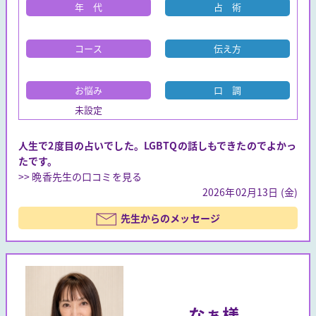
年 代
占 術
コース
伝え方
お悩み
口 調
未設定
人生で2度目の占いでした。LGBTQの話しもできたのでよかっ
たです。
>> 晩香先生の口コミを見る
2026年02月13日 (金)
先生からのメッセージ
なぁ様