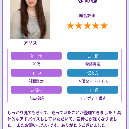
総合評価
★
★
★
★
★
アリス
年 代
占 術
20代
霊感霊視
コース
伝え方
対面鑑定
的確なアドバイス
お悩み
口 調
人生相談
テンポよく話す
しっかり見てもらえて、迷っていたことが整理できました！ 具
体的なアドバイスもしていただいて、気持ちが軽くなりまし
た。 またお願いしたいです。ありがとうございました！