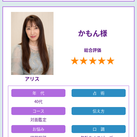
かもん様
総合評価
★
★
★
★
★
アリス
年 代
占 術
40代
コース
伝え方
対面鑑定
お悩み
口 調