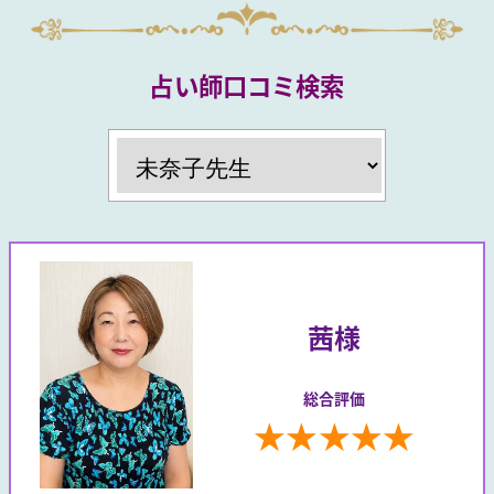
占い師口コミ検索
茜様
総合評価
★
★
★
★
★