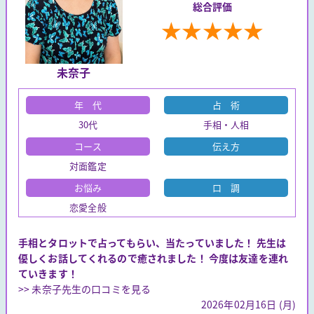
総合評価
★
★
★
★
★
未奈子
年 代
占 術
30代
手相・人相
コース
伝え方
対面鑑定
お悩み
口 調
恋愛全般
手相とタロットで占ってもらい、当たっていました！ 先生は
優しくお話してくれるので癒されました！ 今度は友達を連れ
ていきます！
>> 未奈子先生の口コミを見る
2026年02月16日 (月)