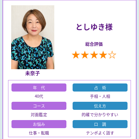
としゆき様
総合評価
★
★
★
★
☆
未奈子
年 代
占 術
40代
手相・人相
コース
伝え方
対面鑑定
的確で分かりやすい
お悩み
口 調
仕事・転職
テンポよく話す