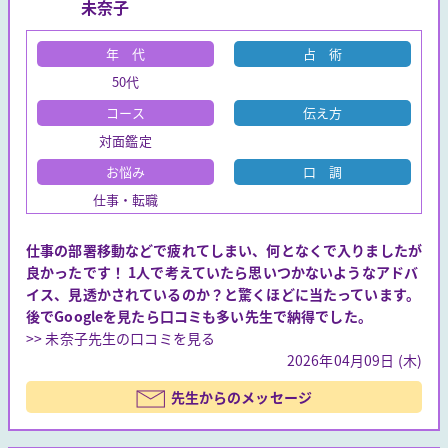
未奈子
年 代
占 術
50代
コース
伝え方
対面鑑定
お悩み
口 調
仕事・転職
仕事の部署移動などで疲れてしまい、何となくで入りましたが
良かったです！ 1人で考えていたら思いつかないようなアドバ
イス、見透かされているのか？と驚くほどに当たっています。
後でGoogleを見たら口コミも多い先生で納得でした。
>> 未奈子先生の口コミを見る
2026年04月09日 (木)
先生からのメッセージ