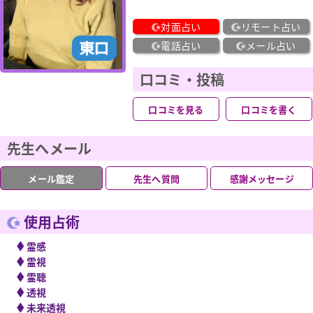
対面占い
リモート占い
電話占い
メール占い
口コミ・投稿
口コミを見る
口コミを書く
先生へメール
メール鑑定
先生へ質問
感謝メッセージ
使用占術
◆
霊感
◆
霊視
◆
霊聴
◆
透視
◆
未来透視