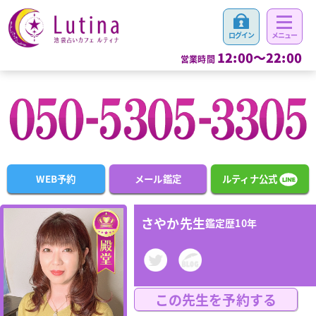
12:00～22:00
営業時間
WEB予約
メール鑑定
ルティナ公式
さやか先生
鑑定歴10年
この先生を予約する