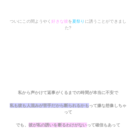
ついにこの間ようやく
好きな彼
を
夏祭り
に誘うことができまし
た?
私から声かけて返事がくるまでの時間が本当に不安で
私も彼も人混みが苦手だから断られるかも
って嫌な想像しちゃ
って
でも、
彼が私の誘いを断るわけがない
って確信もあって