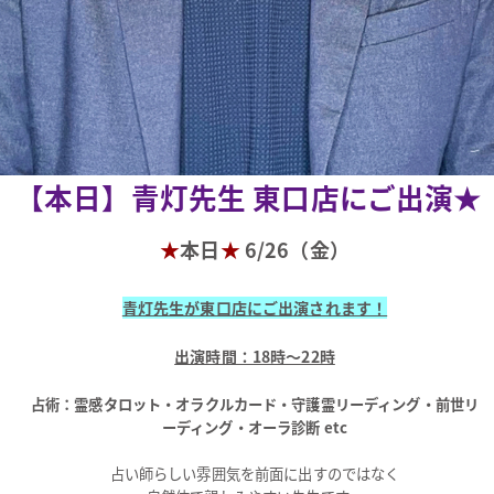
【本日】青灯先生 東口店にご出演★
★
本日
★
6/26（金）
青灯先生が東口店にご出演されます！
出演時間：18時～22時
占術：霊感タロット・オラクルカード・守護霊リーディング・前世リ
ーディング・オーラ診断 etc
占い師らしい雰囲気を前面に出すのではなく