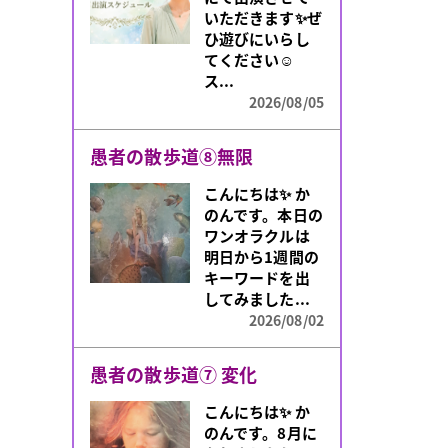
係が思うように
いただきます✨ぜ
いかない」「新
ひ遊びにいらし
しい一歩を踏み
てください☺️
出...
ス...
2026/08/05
2026/08/05
人生の転機には意味
愚者の散歩道⑧無限
人生には、なぜ
こんにちは✨️ か
か物事が大きく
のんです。本日の
変化するタイミ
ワンオラクルは
ングがあります。
明日から1週間の
突然の出会いや
キーワードを出
環境の変化、
してみました...
今...
2026/08/02
2026/08/04
愚者の散歩道⑦ 変化
こんにちは✨️ か
のんです。8月に