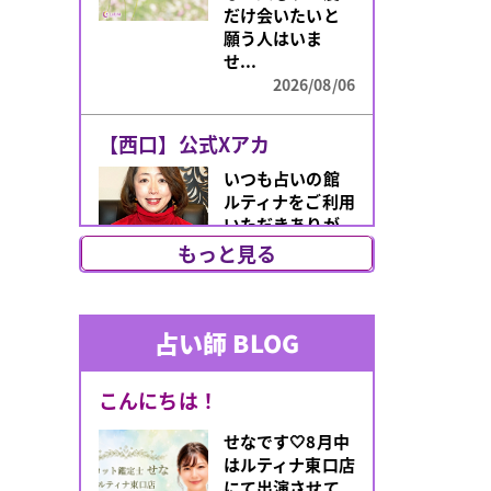
だけ会いたいと
願う人はいま
せ...
2026/08/06
【西口】公式Xアカ
いつも占いの館
ルティナをご利用
いただきありが
とうございま
もっと見る
す！このたび、
朝霧先生のX（旧
Tw...
占い師 BLOG
2026/07/31
あなたのオーラは何
こんにちは！
「最近なんとな
せなです🤍8月中
く気分が上がら
はルティナ東口店
ない」「人間関
にて出演させて