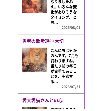
なりましたね
え。いろんな変
化がありそうな
タイミング、と
思...
2026/08/01
愚者の散歩道⑥ 大切
こんにちは✨️ か
のんです。7月も
終わりますね。
当たり前の毎日
が貴重であるこ
とを、実感す
る...
2026/07/31
愛犬愛猫さんとの心
唯です♪このた