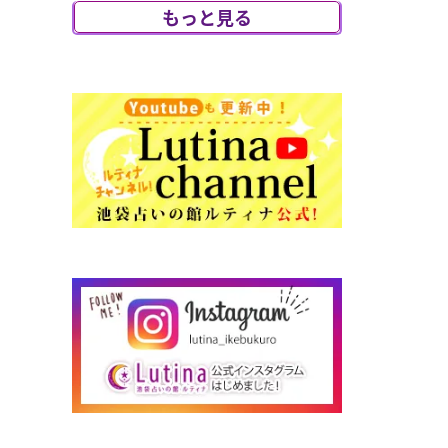
び、アニマルリ
もっと見る
ーディング特別鑑
定をさせていた
だく事になりま
した。大切な愛
犬...
2026/07/29