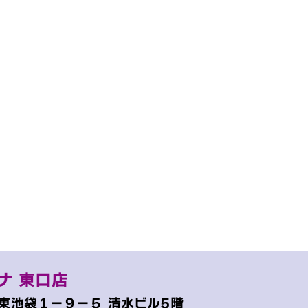
ナ 東口店
東池袋１−９−５
清水ビル5階