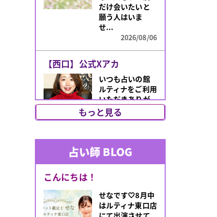
だけ会いたいと
願う人はいま
せ...
2026/08/06
【西口】公式Xアカ
いつも占いの館
ルティナをご利用
いただきありが
とうございま
もっと見る
す！このたび、
朝霧先生のX（旧
Tw...
占い師 BLOG
2026/07/31
あなたのオーラは何
こんにちは！
「最近なんとな
せなです🤍8月中
く気分が上がら
はルティナ東口店
ない」「人間関
にて出演させて