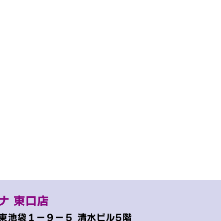
ナ 東口店
東池袋１−９−５
清水ビル5階