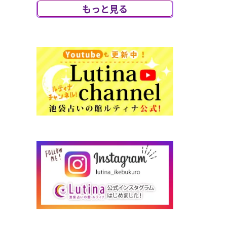
び、アニマルリ
もっと見る
ーディング特別鑑
定をさせていた
だく事になりま
した。大切な愛
犬...
2026/07/29