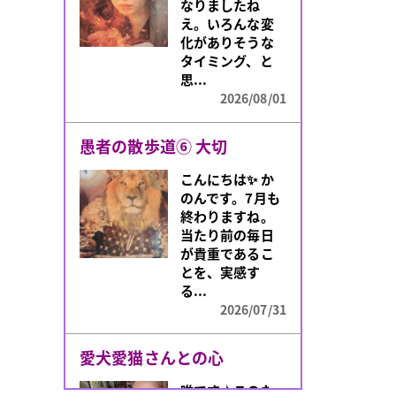
なりましたね
え。いろんな変
化がありそうな
タイミング、と
思...
2026/08/01
愚者の散歩道⑥ 大切
こんにちは✨️ か
のんです。7月も
終わりますね。
当たり前の毎日
が貴重であるこ
とを、実感す
る...
2026/07/31
愛犬愛猫さんとの心
唯です♪このた