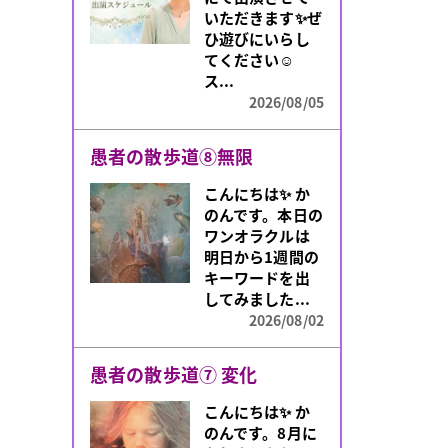
係が思うように
いただきます✨ぜ
いかない」「新
ひ遊びにいらし
しい一歩を踏み
てください☺️
出...
ス...
2026/08/05
2026/08/05
人生の転機には意味
愚者の散歩道⑧無限
人生には、なぜ
こんにちは✨️ か
か物事が大きく
のんです。本日の
変化するタイミ
ワンオラクルは
ングがあります。
明日から1週間の
突然の出会いや
キーワードを出
環境の変化、
してみました...
今...
2026/08/02
2026/08/04
愚者の散歩道⑦ 変化
こんにちは✨️ か
のんです。8月に