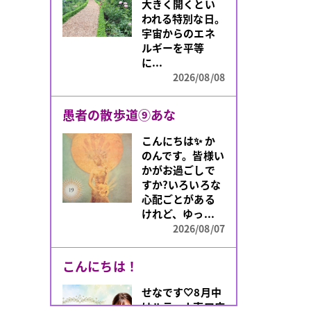
大きく開くとい
われる特別な日。
宇宙からのエネ
ルギーを平等
に...
2026/08/08
愚者の散歩道⑨あな
こんにちは✨️ か
のんです。皆様い
かがお過ごしで
すか?いろいろな
心配ごとがある
けれど、ゆっ...
2026/08/07
こんにちは！
せなです🤍8月中
はルティナ東口店