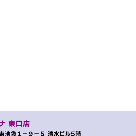
ナ 東口店
東池袋１−９−５
清水ビル5階