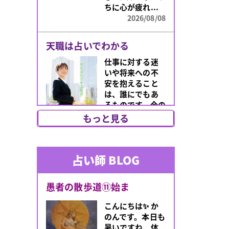
ちに心が疲れ...
2026/08/08
天職は占いでわかる
仕事に対する迷
いや将来への不
安を抱えること
は、誰にでもあ
るものです。今の
働き方が自分
もっと見る
に...
2026/08/07
占い師 BLOG
西口店にて、あの蝶
いつも予約がす
愚者の散歩道⑪始ま
ぐに埋まってしま
うあの蝶子先生
こんにちは✨️ か
が、西口店にて
のんです。本日も
8/3（月）18:00
暑いですね。体