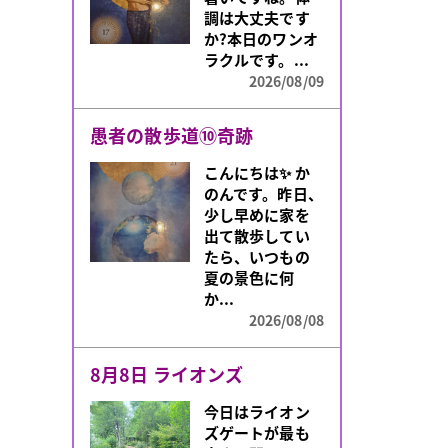
～22:00でご出
調は大丈夫です
演...
か?本日のワンオ
2026/08/01
ラクルです。...
2026/08/09
「会いたい」と思う
愚者の散歩道⑩奇跡
ふとした瞬間に
思い出す人何年
こんにちは✨️ か
経っても忘れられ
のんです。昨日、
ない人もう一度
少し早めに家を
だけ会いたいと
出て散歩してい
願う人はいま
たら、いつもの
せ...
夏の景色に何
2026/08/06
か...
2026/08/08
8月8日 ライオンズ
今日はライオン
ズゲートが最も