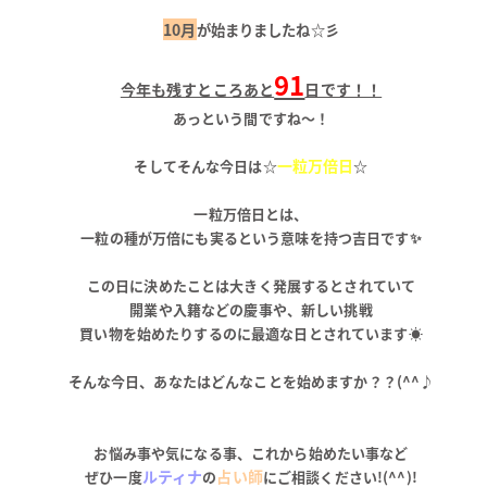
10月
が始まりましたね☆彡
91
今
年も残すところあと
日です！！
あっという間ですね～！
一粒万倍日
そしてそんな今日は☆
☆
一粒万倍日とは、
一粒の種が万倍にも実るという意味を持つ
吉日です✨
この日に決めたことは大きく発展するとされていて
開業や入籍などの慶事や、新しい挑戦
買い物を始めたりするのに最適な日とされています☀
そんな今日、あなたはどんなことを始めますか？？(^^♪
お悩み事や気になる事、これから始めたい事など
ルティナ
占い師
ぜひ一度
の
にご相談ください!(^^)!