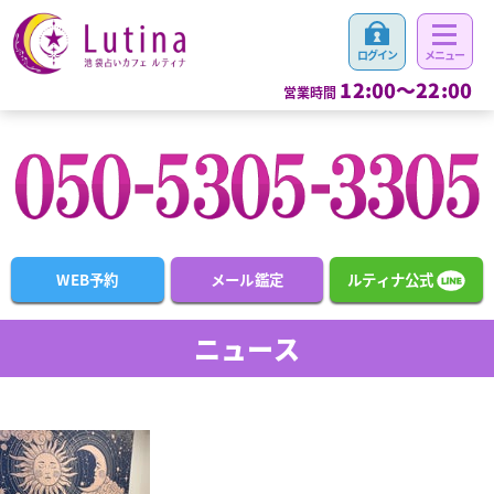
12:00～22:00
営業時間
WEB予約
メール鑑定
ルティナ公式
ニュース