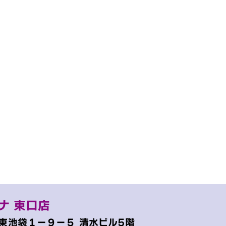
ナ 東口店
東池袋１−９−５
清水ビル5階