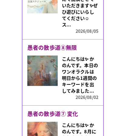
係が思うように
いただきます✨ぜ
いかない」「新
ひ遊びにいらし
しい一歩を踏み
てください☺️
出...
ス...
2026/08/05
2026/08/05
人生の転機には意味
愚者の散歩道⑧無限
人生には、なぜ
こんにちは✨️ か
か物事が大きく
のんです。本日の
変化するタイミ
ワンオラクルは
ングがあります。
明日から1週間の
突然の出会いや
キーワードを出
環境の変化、
してみました...
今...
2026/08/02
2026/08/04
愚者の散歩道⑦ 変化
こんにちは✨️ か
のんです。8月に