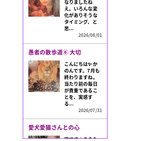
なりましたね
え。いろんな変
化がありそうな
タイミング、と
思...
2026/08/01
愚者の散歩道⑥ 大切
こんにちは✨️ か
のんです。7月も
終わりますね。
当たり前の毎日
が貴重であるこ
とを、実感す
る...
2026/07/31
愛犬愛猫さんとの心
唯です♪このた