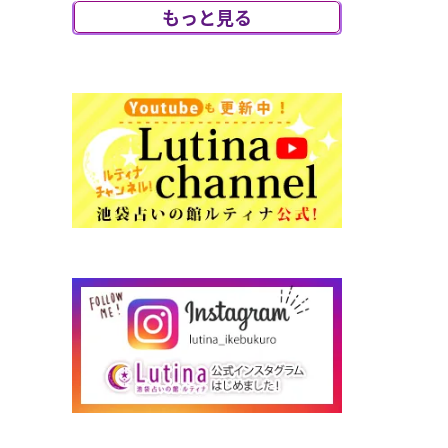
び、アニマルリ
もっと見る
ーディング特別鑑
定をさせていた
だく事になりま
した。大切な愛
犬...
2026/07/29