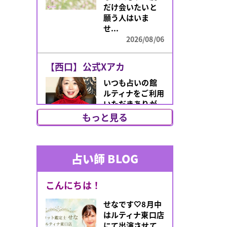
だけ会いたいと
願う人はいま
せ...
2026/08/06
【西口】公式Xアカ
いつも占いの館
ルティナをご利用
いただきありが
とうございま
もっと見る
す！このたび、
朝霧先生のX（旧
Tw...
占い師 BLOG
2026/07/31
あなたのオーラは何
こんにちは！
「最近なんとな
せなです🤍8月中
く気分が上がら
はルティナ東口店
ない」「人間関
にて出演させて