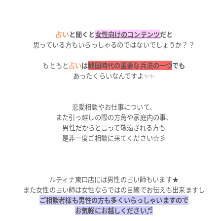
占い
と聞くと
女性向けのコンテンツ
だと
思っている方もいらっしゃるのではないでしょうか？？
もともと
占い
は
戦国時代の重要な兵法の一つ
でも
あったくらいなんですよ✨✨
恋愛相談やお仕事について、
また引っ越しの際の方角や家庭内の事、
男性だからと言って敬遠される方も
是非一度ご相談に来てください☆彡
ルティナ東口店には男性の占い師もいます★
また女性の占い師は女性ならではの目線でお伝えも出来ますし
ご相談者様も男性の方も多くいらっしゃいますので
お気軽にお越しください♬