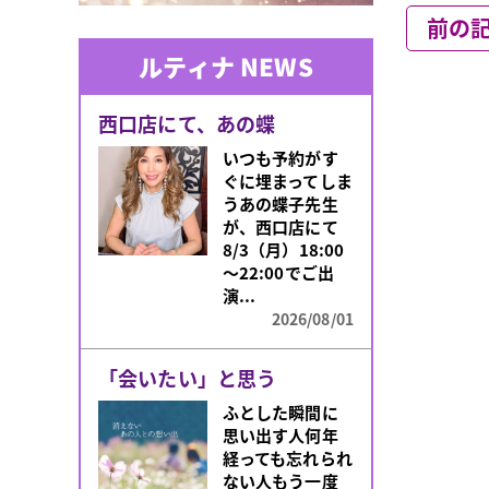
前の
ルティナ NEWS
西口店にて、あの蝶
いつも予約がす
ぐに埋まってしま
うあの蝶子先生
が、西口店にて
8/3（月）18:00
～22:00でご出
演...
2026/08/01
「会いたい」と思う
ふとした瞬間に
思い出す人何年
経っても忘れられ
ない人もう一度