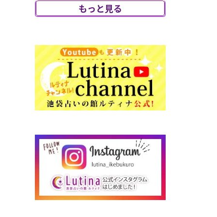
び、アニマルリ
もっと見る
ーディング特別鑑
定をさせていた
だく事になりま
した。大切な愛
犬...
2026/07/29