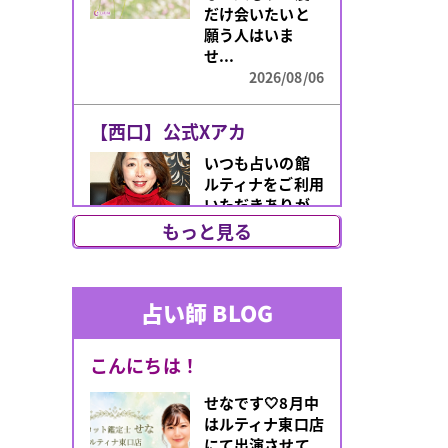
だけ会いたいと
願う人はいま
せ...
2026/08/06
【西口】公式Xアカ
いつも占いの館
ルティナをご利用
いただきありが
とうございま
もっと見る
す！このたび、
朝霧先生のX（旧
Tw...
占い師 BLOG
2026/07/31
あなたのオーラは何
こんにちは！
「最近なんとな
せなです🤍8月中
く気分が上がら
はルティナ東口店
ない」「人間関
にて出演させて