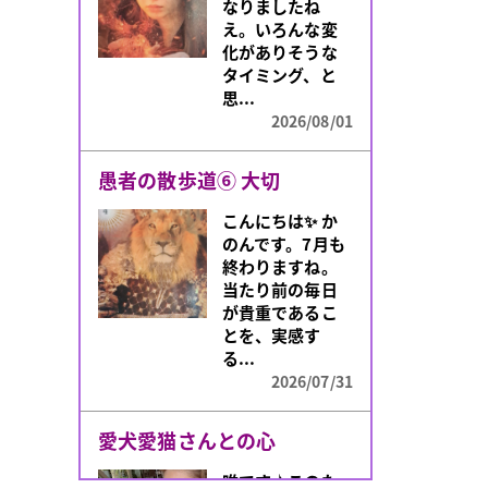
なりましたね
え。いろんな変
化がありそうな
タイミング、と
思...
2026/08/01
愚者の散歩道⑥ 大切
こんにちは✨️ か
のんです。7月も
終わりますね。
当たり前の毎日
が貴重であるこ
とを、実感す
る...
2026/07/31
愛犬愛猫さんとの心
唯です♪このた