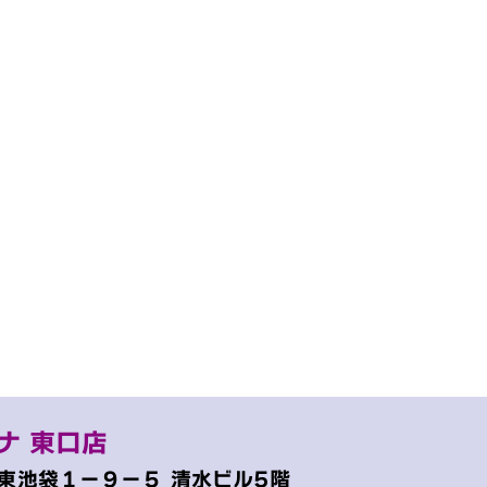
ナ 東口店
東池袋１−９−５
清水ビル5階