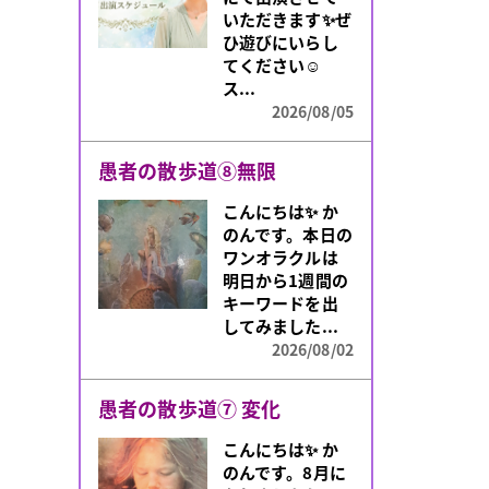
係が思うように
いただきます✨ぜ
いかない」「新
ひ遊びにいらし
しい一歩を踏み
てください☺️
出...
ス...
2026/08/05
2026/08/05
人生の転機には意味
愚者の散歩道⑧無限
人生には、なぜ
こんにちは✨️ か
か物事が大きく
のんです。本日の
変化するタイミ
ワンオラクルは
ングがあります。
明日から1週間の
突然の出会いや
キーワードを出
環境の変化、
してみました...
今...
2026/08/02
2026/08/04
愚者の散歩道⑦ 変化
こんにちは✨️ か
のんです。8月に