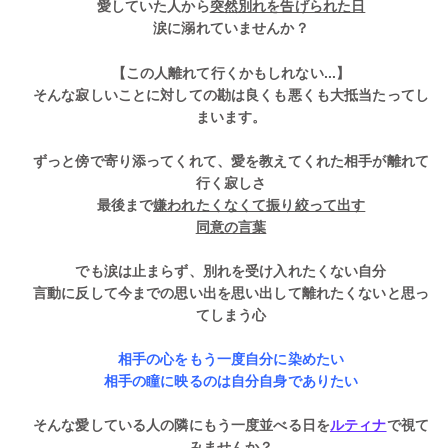
愛していた人から
突然別れを告げられた日
涙に溺れていませんか？
【
この人離れて行くかもしれない...
】
そんな寂しいことに対しての勘は良くも悪くも大抵当たってし
まいます。
ずっと傍で寄り添ってくれて、愛を教えてくれた相手が離れて
行く寂しさ
最後まで
嫌われたくなくて振り絞って出す
同意の言葉
でも涙は止まらず、別れを受け入れたくない自分
言動に反して今までの思い出を思い出して離れたくないと思っ
てしまう心
相手の心をもう一度自分に染めたい
相手の瞳に映るのは自分自身でありたい
そんな愛している人の隣にもう一度並べる日を
ルティナ
で視て
みませんか？