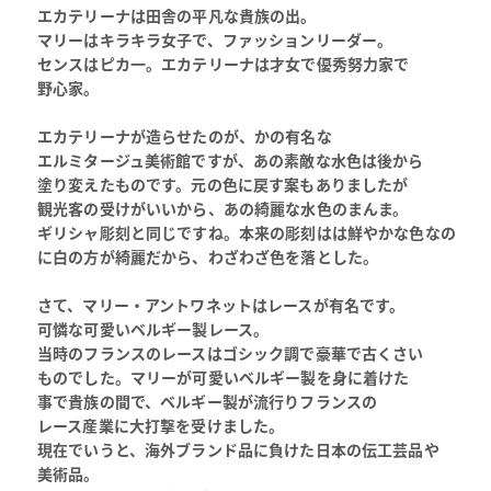
エカテリーナは田舎の平凡な貴族の出。
マリーはキラキラ女子で、ファッションリーダー。
センスはピカ一。エカテリーナは才女で優秀努力家で
野心家。
エカテリーナが造らせたのが、かの有名な
エルミタージュ美術館ですが、あの素敵な水色は後から
塗り変えたものです。元の色に戻す案もありましたが
観光客の受けがいいから、あの綺麗な水色のまんま。
ギリシャ彫刻と同じですね。本来の彫刻はは鮮やかな色なの
に白の方が綺麗だから、わざわざ色を落とした。
さて、マリー・アントワネットはレースが有名です。
可憐な可愛いベルギー製レース。
当時のフランスのレースはゴシック調で豪華で古くさい
ものでした。マリーが可愛いベルギー製を身に着けた
事で貴族の間で、ベルギー製が流行りフランスの
レース産業に大打撃を受けました。
現在でいうと、海外ブランド品に負けた日本の伝工芸品や
美術品。